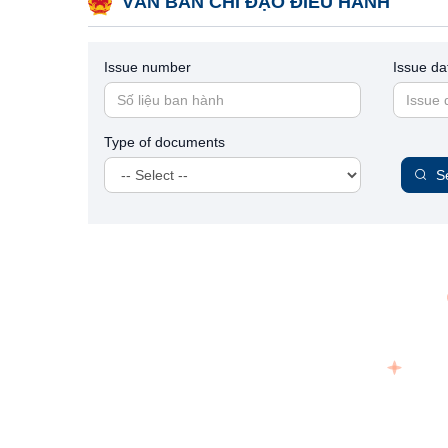
VĂN BẢN CHỈ ĐẠO ĐIỀU HÀNH
Issue number
Issue da
Type of documents
S