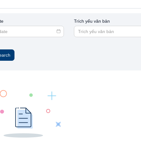
te
Trích yếu văn bản
earch